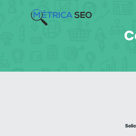
C
Soli