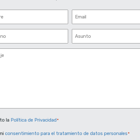
e
Email
*
no
Asunto
*
je
to la
Política de Privacidad
*
ntimiento
mi
consentimiento para el tratamiento de datos personales
*
ntimiento