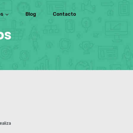
os
Blog
Contacto
os
ealiza